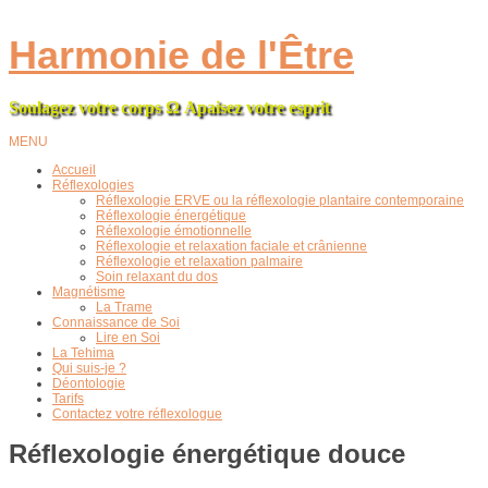
Harmonie de l'Être
Soulagez votre corps
Ω
Apaisez votre esprit
MENU
Accueil
Réflexologies
Réflexologie ERVE ou la réflexologie plantaire contemporaine
Réflexologie énergétique
Réflexologie émotionnelle
Réflexologie et relaxation faciale et crânienne
Réflexologie et relaxation palmaire
Soin relaxant du dos
Magnétisme
La Trame
Connaissance de Soi
Lire en Soi
La Tehima
Qui suis-je ?
Déontologie
Tarifs
Contactez votre réflexologue
Réflexologie énergétique douce