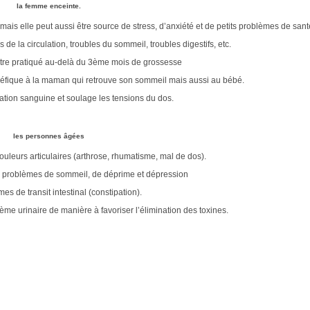
la femme enceinte.
is elle peut aussi être source de stress, d’anxiété et de petits problèmes de sant
de la circulation, troubles du sommeil, troubles digestifs, etc.
-être pratiqué au-delà du 3ème mois de grossesse
néfique à la maman qui retrouve son sommeil mais aussi au bébé.
ulation sanguine et soulage les tensions du dos.
les personnes âgées
ouleurs articulaires (arthrose, rhumatisme, mal de dos).
les problèmes de sommeil, de déprime et dépression
s de transit intestinal (constipation).
tème urinaire de manière à favoriser l’élimination des toxines.