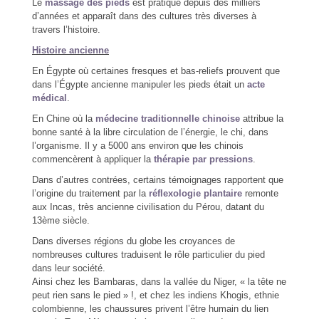
Le
massage des pieds
est pratiqué depuis des milliers
d’années et apparaît dans des cultures très diverses à
travers l’histoire.
Histoire ancienne
En Égypte où certaines fresques et bas-reliefs prouvent que
dans l’Égypte ancienne manipuler les pieds était un
acte
médical
.
En Chine où la
médecine traditionnelle chinoise
attribue la
bonne santé à la libre circulation de l’énergie, le chi, dans
l’organisme. Il y a 5000 ans environ que les chinois
commencèrent à appliquer la
thérapie par pressions
.
Dans d’autres contrées, certains témoignages rapportent que
l’origine du traitement par la
réflexologie plantaire
remonte
aux Incas, très ancienne civilisation du Pérou, datant du
13ème siècle.
Dans diverses régions du globe les croyances de
nombreuses cultures traduisent le rôle particulier du pied
dans leur société.
Ainsi chez les Bambaras, dans la vallée du Niger, « la tête ne
peut rien sans le pied » !, et chez les indiens Khogis, ethnie
colombienne, les chaussures privent l’être humain du lien