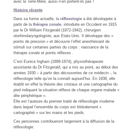
avec la Terre-Mère, aussi n’en portent-ils pas !
Histoire récente
Dans sa forme actuelle, la
réflexologie
a été développée à
partir de la
thérapie zonale
, introduite en Occident en 1915
par le Dr William Fitzgerald (1872-1942), chirurgien
otorhinolaryngologiste, aux Etats-Unis. Il développe des «
points de pression » et découvre l’effet anesthésiant de
stimuli sur certaines parties du corps : naissance de la
thérapie zonale et points réflexes .
C’est Eunice Ingham (1889-1974), physiothérapeute
assistante du Dr Fitzgerald, qui a mis au point, au début des
années 1930 – à partir des découvertes de ce médecin -, la
réflexologie telle qu’on la connaît aujourd’hui. En 1938, elle
établit en effet la théorie des cristaux et une cartographie du
pied indiquant la situation réflexe de chaque organe malade «
dite périphérique ».
Elle est l’auteure du premier traité de réflexologie moderne
dans lequel l’ensemble du corps est littéralement «
cartographié » sur les mains et les pieds.
Ces personnes contribueront largement à la diffusion de la
réflexologie.