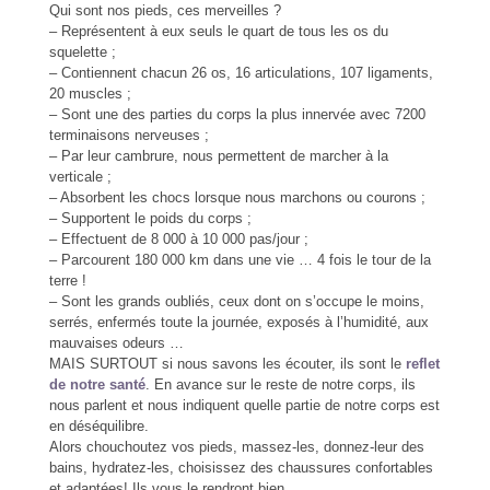
Qui sont nos pieds, ces merveilles ?
– Représentent à eux seuls le quart de tous les os du
squelette ;
– Contiennent chacun 26 os, 16 articulations, 107 ligaments,
20 muscles ;
– Sont une des parties du corps la plus innervée avec 7200
terminaisons nerveuses ;
– Par leur cambrure, nous permettent de marcher à la
verticale ;
– Absorbent les chocs lorsque nous marchons ou courons ;
– Supportent le poids du corps ;
– Effectuent de 8 000 à 10 000 pas/jour ;
– Parcourent 180 000 km dans une vie … 4 fois le tour de la
terre !
– Sont les grands oubliés, ceux dont on s’occupe le moins,
serrés, enfermés toute la journée, exposés à l’humidité, aux
mauvaises odeurs …
MAIS SURTOUT si nous savons les écouter, ils sont le
reflet
de notre santé
. En avance sur le reste de notre corps, ils
nous parlent et nous indiquent quelle partie de notre corps est
en déséquilibre.
Alors chouchoutez vos pieds, massez-les, donnez-leur des
bains, hydratez-les, choisissez des chaussures confortables
et adaptées! Ils vous le rendront bien.