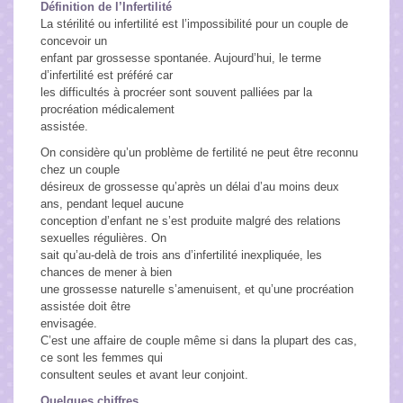
Définition
de l’Infertilité
La stérilité ou infertilité est l’impossibilité pour un couple de
Réflexologie et relaxation faciale et crânienne
concevoir un
enfant par grossesse spontanée. Aujourd’hui, le terme
Réflexologie et relaxation palmaire
d’infertilité est préféré car
les difficultés à procréer sont souvent palliées par la
procréation médicalement
Soin relaxant du dos
assistée.
On considère qu’un problème de fertilité ne peut être reconnu
Magnétisme
chez un couple
désireux de grossesse qu’après un délai d’au moins deux
ans, pendant lequel aucune
La Trame
conception d’enfant ne s’est produite malgré des relations
sexuelles régulières. On
Connaissance de Soi
sait qu’au-delà de trois ans d’infertilité inexpliquée, les
chances de mener à bien
une grossesse naturelle s’amenuisent, et qu’une procréation
Lire en Soi
assistée doit être
envisagée.
C’est une affaire de couple même si dans la plupart des cas,
La Tehima
ce sont les femmes qui
consultent seules et avant leur conjoint.
Qui suis-je ?
Quelques chiffres