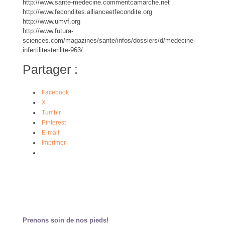
http://www.sante-medecine.commentcamarche.net
http://www.fecondites.allianceetfecondite.org
http://www.umvf.org
http://www.futura-
sciences.com/magazines/sante/infos/dossiers/d/medecine-
infertilitesterilite-963/
Partager :
Facebook
X
Tumblr
Pinterest
E-mail
Imprimer
Prenons soin de nos pieds!