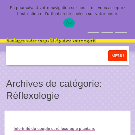
En poursuivant votre navigation sur nos sites, vous acceptez
Harmonie de l'Être
l'installation et l'utilisation de cookies sur votre poste.
Ok
Soulagez votre corps
Ω
Apaisez votre esprit
MENU
Accueil
Archives de catégorie:
Réflexologies
Réflexologie
Réflexologie ERVE ou la réflexologie plantaire cont
Réflexologie énergétique
Infertilité du couple et réflexologie plantaire
Réflexologie émotionnelle