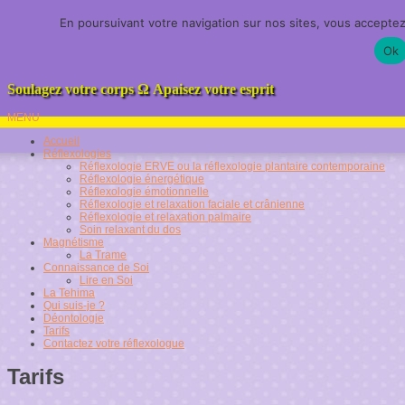
En poursuivant votre navigation sur nos sites, vous acceptez l'
Harmonie de l'Être
Ok
Soulagez votre corps
Ω
Apaisez votre esprit
MENU
Accueil
Réflexologies
Réflexologie ERVE ou la réflexologie plantaire contemporaine
Réflexologie énergétique
Réflexologie émotionnelle
Réflexologie et relaxation faciale et crânienne
Réflexologie et relaxation palmaire
Soin relaxant du dos
Magnétisme
La Trame
Connaissance de Soi
Lire en Soi
La Tehima
Qui suis-je ?
Déontologie
Tarifs
Contactez votre réflexologue
Tarifs