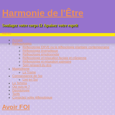
Harmonie de l'Être
Soulagez votre corps
Ω
Apaisez votre esprit
MENU
Accueil
Réflexologies
Réflexologie ERVE ou la réflexologie plantaire contemporaine
Réflexologie énergétique
Réflexologie émotionnelle
Réflexologie et relaxation faciale et crânienne
Réflexologie et relaxation palmaire
Soin relaxant du dos
Magnétisme
La Trame
Connaissance de Soi
Lire en Soi
La Tehima
Qui suis-je ?
Déontologie
Tarifs
Contactez votre réflexologue
Avoir FOI