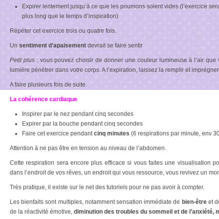
Expirer lentement jusqu’à ce que les poumons soient vides (l’exercice sera 
plus long que le temps d’inspiration)
Répéter cet exercice trois ou quatre fois.
Un
sentiment d’apaisement
devrait se faire sentir
Petit plus
: vous pouvez choisir de donner une couleur lumineuse à l’air que vou
lumière pénétrer dans votre corps. A l’expiration, laissez la remplir et imprégner
A faire plusieurs fois de suite.
La cohérence cardiaque
Inspirer par le nez pendant cinq secondes
Expirer par la bouche pendant cinq secondes
Faire cet exercice pendant
cinq minutes
(6 respirations par minute, env 30
Attention à ne pas être en tension au niveau de l’abdomen.
Cette respiration sera encore plus efficace si vous faites une visualisatio
dans l’endroit de vos rêves, un endroit qui vous ressource, vous revivez un m
Très pratique, il existe sur le net des tutoriels pour ne pas avoir à compter.
Les bienfaits sont multiples, notamment sensation immédiate de
bien-être
et d
de la réactivité émotive,
diminution des troubles du sommeil et de l’anxiété, 