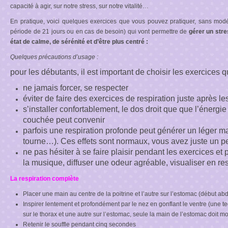
capacité à agir, sur notre stress, sur notre vitalité…
En pratique, voici quelques exercices que vous pouvez pratiquer, sans modér
période de 21 jours ou en cas de besoin) qui vont permettre de
gérer un stre
état de calme,
de sérénité
et d’être plus centré
:
Quelques précautions d’usage :
pour les débutants, il est important de choisir les exercices q
ne jamais forcer, se respecter
éviter de faire
des exercices de respiration
juste après le
s’installer confortablement, le dos droit que que l’énergie 
couchée peut convenir
parfois une respiration profonde peut générer un léger ma
tourne…). Ces effets sont normaux, vous avez juste un p
ne pas hésiter à se faire plaisir pendant les exercices et
la musique, diffuser une odeur agréable, visualiser en re
La respiration complète
Placer une main au centre de la poitrine et l’autre sur l’estomac (début a
Inspirer lentement et profondément par le nez en gonflant le ventre (une t
sur le thorax et une autre sur l’estomac, seule la main de l’estomac doit mo
Retenir le souffle pendant cinq secondes