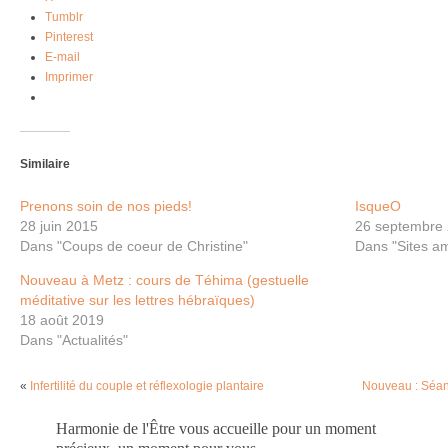
Tumblr
Pinterest
E-mail
Imprimer
Similaire
Prenons soin de nos pieds!
IsqueO
28 juin 2015
26 septembre
Dans "Coups de coeur de Christine"
Dans "Sites am
Nouveau à Metz : cours de Téhima (gestuelle
méditative sur les lettres hébraïques)
18 août 2019
Dans "Actualités"
«
Infertilité du couple et réflexologie plantaire
Nouveau : Séa
Harmonie de l'Être vous accueille pour un moment