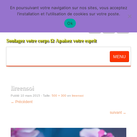
En poursuivant votre navigation sur nos sites, vous acceptez
Harmonie de l'Être
l'installation et l'utilisation de cookies sur votre poste.
Ok
Soulagez votre corps
Ω
Apaisez votre esprit
MENU
Accueil
lireensoi
Réflexologies
Publié
10 mars 2015
- Taille:
500 × 300
en
lireensoi
← Précédent
Réflexologie ERVE ou la réflexologie plantaire cont
suivant →
Réflexologie énergétique
Réflexologie émotionnelle