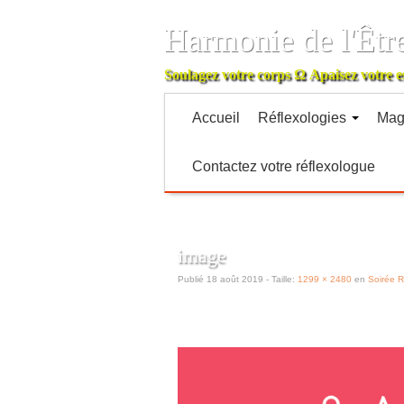
Harmonie de l'Êtr
Soulagez votre corps
Ω
Apaisez votre e
Accueil
Réflexologies
Mag
Contactez votre réflexologue
image
Publié
18 août 2019
- Taille:
1299 × 2480
en
Soirée R